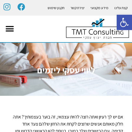
קצת עלינו
מידע מקצועי
יצירת קשר
תקנון שימוש
פתח סרגל נגישות
פתיחת עסק
ליווי עסקי
פיתוח עסקי
ייעוץ פיננסי
תוכנית עסקי
הלוואות לעס
ליווי עסקי ליזמים
דף הבית
»
ליווי עסקי
»
ליווי עסקי ליזמים
אם יש לך רעיון ואתה רוצה להיות עצמאי, זה בוער בעצמותיך? אתה
חלק מאותם אנשים שרוצים לקחת את החזון שלהם צעד אחד
קדימה, עם הכישורים שלך כמובן, בנוסף להון הראשוני הדרוש ומן