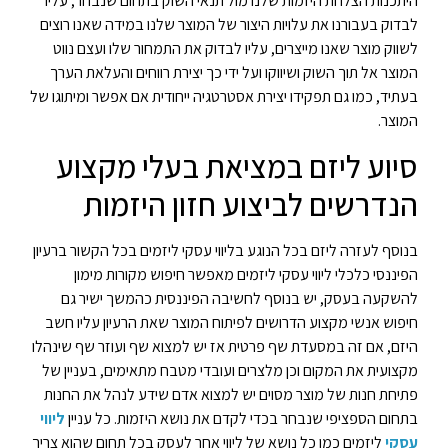
היתכנות הצלחת היזמות שלנו מול תנאי השוק בתחום שנבחר, עליו
לבדוק בעבורנו את עלויות היצור של המוצר שלנו במידה שאנו רוצים
לשווק מוצר שאנו מייצרים, עליו לבדוק את התמחור שלו ועצם נווט
המוצר אל תוך השוק ושיווקו ועל ידי כך יצירת רווחים והעלאת הערך
בעתיד, כמו גם תפקידו יצירת אסטרטגיה ייחודית אם אפשר ומיתוגו של
המוצר.
סיוע ליזם במציאת בעלי מקצוע
הנדרשים לביצוע חזון היזמות
בנוסף לעזרה ליזם בכל הנוגע בליווי עסקי ליזמים בכל הקשור ברעיון
הפיננסי כלכלי ליווי עסקי ליזמים מאפשר חיפוש מקורות מימון
להשקעה בעסק, יש בנוסף לחשיבה הפיננסית כהמשך ישיר גם
חיפוש אנשי מקצוע הדרושים לפיתוח המוצר שאת הרעיון עליו חשב
היזם, אם זה במסעדת שף פרטית אז יש למצוא שף ועוזר שף שינהלו
מקצועית את המקום וכן מלצרים ועובדי מטבח מתאימים, בעניין של
פתיחת חנות של מוצר מסוים יש למצוא אדם שידע לנהל את החנות
בתחום הספציפי שנבחר בכדי לקדם את נושא היזמות. כל עניין
ליווי
עסקי
ליזמים כמו כל נושא של ליווי אחר לעסק בכל תחום שהוא צריך